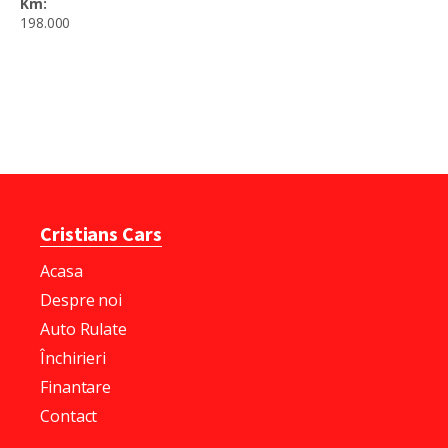
Km:
198.000
Cristians Cars
Acasa
Despre noi
Auto Rulate
Închirieri
Finantare
Contact