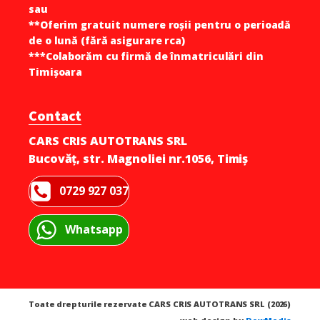
sau
**Oferim gratuit numere roșii pentru o perioadă
de o lună (fără asigurare rca)
***Colaborăm cu firmă de înmatriculări din
Timișoara
Contact
CARS CRIS AUTOTRANS SRL
Bucovăț
, str. Magnoliei nr.1056, Timiș
0729 927 037
Whatsapp
Toate drepturile rezervate CARS CRIS AUTOTRANS SRL (2026)