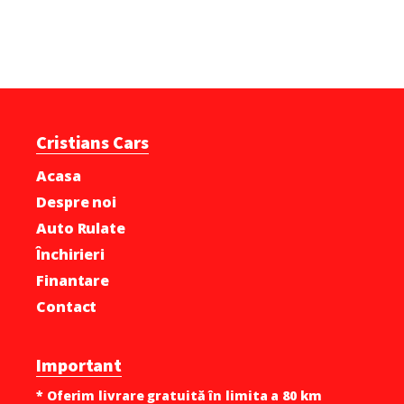
Cristians Cars
Acasa
Despre noi
Auto Rulate
Închirieri
Finantare
Contact
Important
* Oferim livrare gratuită în limita a 80 km