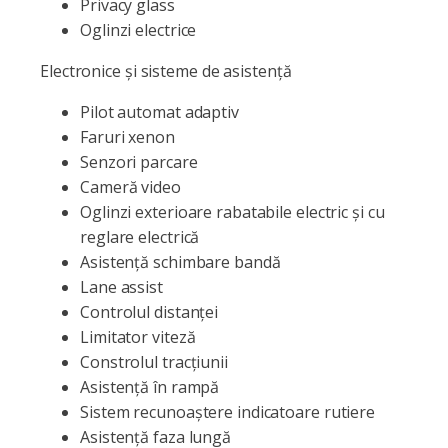
Privacy glass
Oglinzi electrice
Electronice și sisteme de asistență
Pilot automat adaptiv
Faruri xenon
Senzori parcare
Cameră video
Oglinzi exterioare rabatabile electric și cu
reglare electrică
Asistență schimbare bandă
Lane assist
Controlul distanței
Limitator viteză
Constrolul tracțiunii
Asistență în rampă
Sistem recunoaștere indicatoare rutiere
Asistență faza lungă