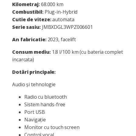
Kilometraj
:
68.000 km
Combustibil
:
Plug-in-Hybrid
Cutie de viteze
:
automata
Serie sasiu
:
JMBXDGL3WPZ006601
An fabricatie
:
2023, facelift
Consum mediu
:
1.8 l/100 km (cu bateria complet
incarcata)
Dotări principale
:
Audio și tehnologie
Radio cu bluetooth
Sistem hands-free
Port USB
Navigație
Monitor cu touch screen
Control vocal