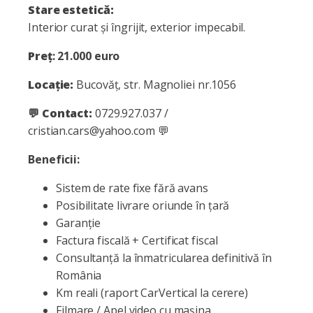
Stare estetică:
Interior curat și îngrijit, exterior impecabil.
Preț
:
21.000 euro
Locație:
Bucovăț, str. Magnoliei nr.1056
💬
Contact:
0729.927.037 /
cristian.cars@yahoo.com 💬
Beneficii:
Sistem de rate fixe fără avans
Posibilitate livrare oriunde în țară
Garanție
Factura fiscală + Certificat fiscal
Consultanță la înmatricularea definitivă în
România
Km reali (raport CarVertical la cerere)
Filmare / Apel video cu mașina