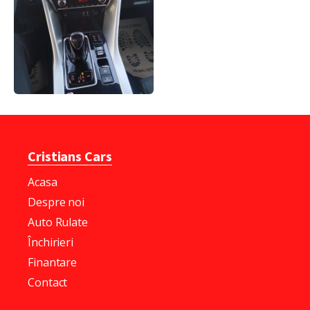
Cristians Cars
Acasa
Despre noi
Auto Rulate
Închirieri
Finantare
Contact