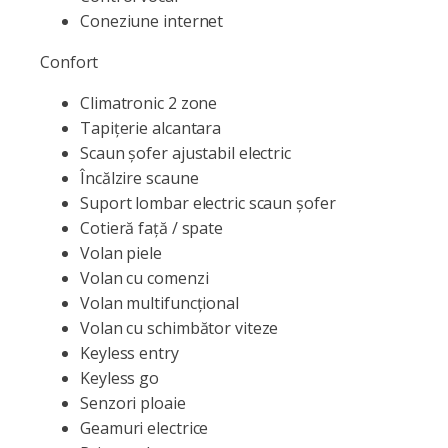
Coneziune internet
Confort
Climatronic 2 zone
Tapițerie alcantara
Scaun șofer ajustabil electric
Încălzire scaune
Suport lombar electric scaun șofer
Cotieră față / spate
Volan piele
Volan cu comenzi
Volan multifuncțional
Volan cu schimbător viteze
Keyless entry
Keyless go
Senzori ploaie
Geamuri electrice