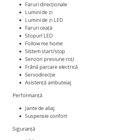
Faruri direcționale
Lumini de zi
Lumini de zi LED
Faruri ceață
Stopuri LED
Follow me home
Sistem start/stop
Senzori presiune roți
Frână parcare electrică
Servodirecție
Asistență ambuteiaj
Performanță
Jante de aliaj
Suspensie confort
Siguranță