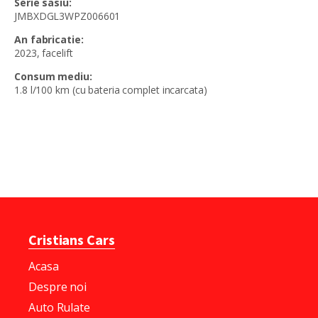
Serie sasiu:
JMBXDGL3WPZ006601
An fabricatie:
2023, facelift
Consum mediu:
1.8 l/100 km (cu bateria complet incarcata)
Cristians Cars
Acasa
Despre noi
Auto Rulate